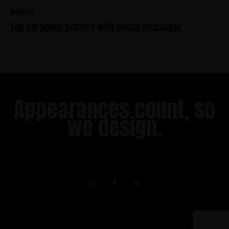
m
MODERN
i
Top gorgeous posters with social messages
t
h
Appearances count, so
we design.​
©RemeeStudio | 2024 | Tous droits réservés, copie strictement