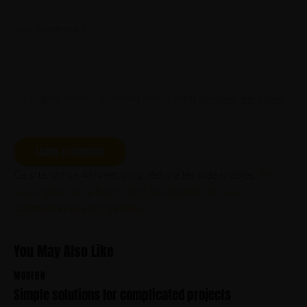
l
a
b
o
r
e
e
I agree that my submitted data is being
collected and stored
.
t
*
d
o
l
o
r
Ce site utilise Akismet pour réduire les indésirables.
En
e
savoir plus sur la façon dont les données de vos
.
commentaires sont traitées
.
B
y
K
You May Also Like
e
v
MODERN
i
Simple solutions for complicated projects
n
S