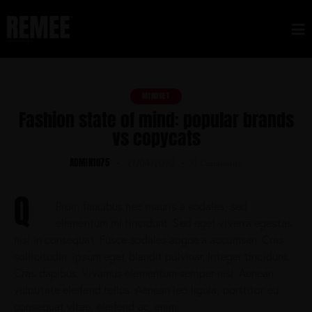
MINDSET
Fashion state of mind: popular brands
vs copycats
ADMIN1075
21/04/2020
0
Comments
Q
Proin faucibus nec mauris a sodales, sed
elementum mi tincidunt. Sed eget viverra egestas
nisi in consequat. Fusce sodales augue a accumsan. Cras
sollicitudin, ipsum eget blandit pulvinar. Integer tincidunt.
Cras dapibus. Vivamus elementum semper nisi. Aenean
vulputate eleifend tellus. Aenean leo ligula, porttitor eu,
consequat vitae, eleifend ac, enim.