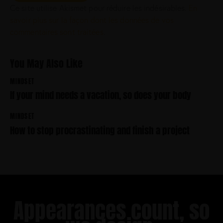
r
Ce site utilise Akismet pour réduire les indésirables.
En
e
savoir plus sur la façon dont les données de vos
.
commentaires sont traitées
.
B
y
K
You May Also Like
e
v
MINDSET
i
If your mind needs a vacation, so does your body
n
S
m
MINDSET
i
How to stop procrastinating and finish a project
t
h
Appearances count, so