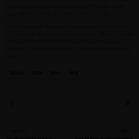
l
consequat. Duis aute irure dolor in reprehenderit. Lorem
i
ipsum dolor sit amet, consectetur adipiscing elit.
t
a
Etiam vitae leo et diam pellentesque porta. Sed eleifend
k
a
ultricies risus, vel rutrum erat commodo ut. Praesent finibus
s
congue euismod. Nullam scelerisque massa vel augue
d
placerat, a tempor sem egestas. Curabitur placerat finibus
g
lacus.
u
b
e
Business
Model
Style 1
World
r
g
r
e
n
,
n
o
s
e
PREVIOUS
NEXT
a