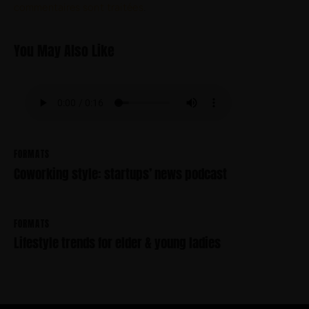
commentaires sont traitées
.
B
y
K
You May Also Like
e
v
i
n
S
m
i
t
FORMATS
h
Coworking style: startups’ news podcast
FORMATS
Lifestyle trends for elder & young ladies