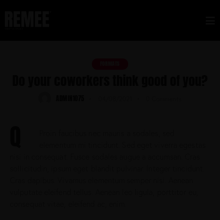
FORMATS
Do your coworkers think good of you?
ADMIN1075
04/08/2021
0
Comments
Q
Proin faucibus nec mauris a sodales, sed
elementum mi tincidunt. Sed eget viverra egestas
nisi in consequat. Fusce sodales augue a accumsan. Cras
sollicitudin, ipsum eget blandit pulvinar. Integer tincidunt.
Cras dapibus. Vivamus elementum semper nisi. Aenean
vulputate eleifend tellus. Aenean leo ligula, porttitor eu,
consequat vitae, eleifend ac, enim.