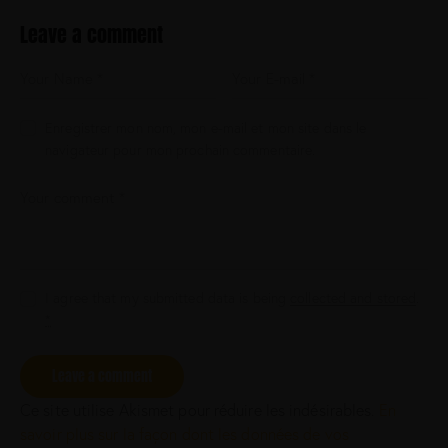
n
c
Leave a comment
t
u
s
e
s
Enregistrer mon nom, mon e-mail et mon site dans le
t
navigateur pour mon prochain commentaire.
l
a
b
o
r
e
e
I agree that my submitted data is being
collected and stored
.
t
*
d
o
l
o
r
Ce site utilise Akismet pour réduire les indésirables.
En
e
savoir plus sur la façon dont les données de vos
.