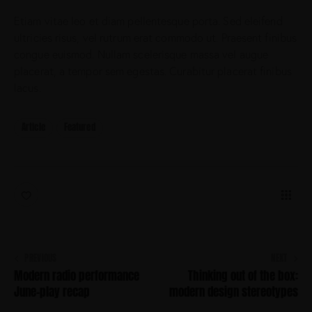
a
Etiam vitae leo et diam pellentesque porta. Sed eleifend
k
a
ultricies risus, vel rutrum erat commodo ut. Praesent finibus
s
congue euismod. Nullam scelerisque massa vel augue
d
placerat, a tempor sem egestas. Curabitur placerat finibus
g
lacus.
u
b
e
Article
Featured
r
g
r
e
n
,
n
o
s
e
PREVIOUS
NEXT
a
Modern radio performance
Thinking out of the box:
s
June-play recap
modern design stereotypes
a